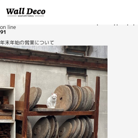
Warning
: Undefined array key "post_type" in
/home/axus/walldeco.jp/public_html/wp-
content/themes/walldeco/functions/post-types.php
on line
91
ABOUT
年末年始の営業について
FACTORY
STOCK YARD
WORKS
NEWS