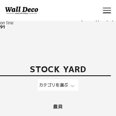
Warning
: Undefined array key "post_type" in
/home/axus/walldeco.jp/public_html/wp-
content/themes/walldeco/functions/post-types.php
on line
91
ABOUT
FACTORY
STOCK YARD
STOCK YARD
WORKS
NEWS
農具