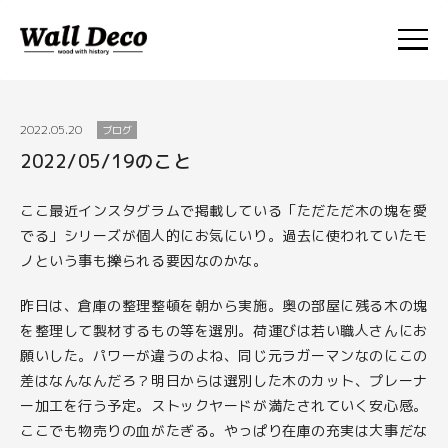
ABOUT
2022.05.20
ブログ
2022/05/19のこと
FACTORY
ここ最近インスタグラムで掲載している「ただただ木の塊を愛
でる」シリーズが個人的にお気にいり。過去に使われていたモ
STOCK YARD
ノという事も擽られる要因なのかな。
昨日は、倉庫の整理整頓を朝から実施。奥の部屋に残る木の塊
WORKS
を整理して製材するもの等を選別。荷運びは若い職人さんにお
願いした。パワーが違うのよね、同じ元ラガーマンなのにこの
差はなんなんだろ？明日からは選別した木のカット、プレーナ
NEWS
ー加工を行う予定。ストックヤードが満たされていく安心感。
ここでも物売りの血がたぎる。やっぱり在庫の充実は大事だな