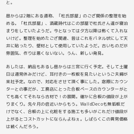
ONLINE STORE
と。
昼からは2階にある通称、「杜氏部屋」のござ関係の整理を始
CONTACT
める。「杜氏部屋」、酒蔵時代はこの部屋で杜氏さん達が寝泊
まりをしていたようだ。今となっては夕方以降は怖くて入れな
いけど。整理を始めたござ関連、昔はこれをパネル状にして天
井に貼ったり、壁材として使用していたようだ。古いものだが
雰囲気、作りは悪くないない。うん、新しい発見。
あしたは、納品もあるし昼からは三宮に行く予定。そして土曜
日は通常休みだけど、耳付きの一枚板を見たいというご夫婦が
来社予定。なので、対応をさせて頂く事にした。窓際にカウン
ターとの事だが、工務店にとった合板ベースのカウンターがと
ても高くてそれなら古材で！の展開。確かに合板の値段が上が
りまくり。先々月の倍近いからもう。WalldDecoも無垢板だ
けでなく、合板の上に化粧をする施工も多いがこれだけ値段が
上がるとコストカットにならんよねぇ。しばらくこの異常価格
は続くんだろう。